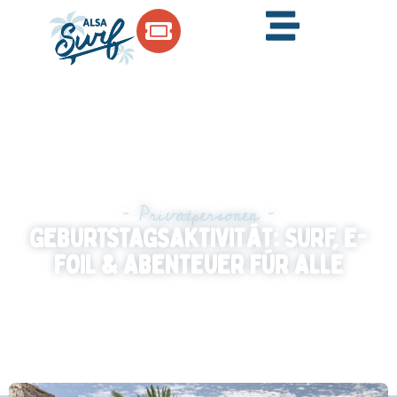
– Privatpersonen –
GEBURTSTAGSAKTIVITÄT: SURF, E-
FOIL & ABENTEUER FÜR ALLE
Feiern Sie Ihren Geburtstag einmal anders und
erleben Sie ein besonderes Abenteuer auf dem
Wasser.Gemeinsame Erlebnisse und das Gefühl
des Gleitens machen diesen Tag unvergesslich.